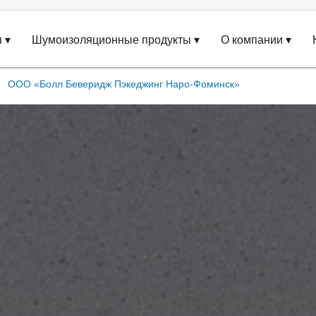
 ▾
Шумоизоляционные продукты ▾
О компании ▾
ООО «Болл Беверидж Пэкеджинг Наро-Фоминск»